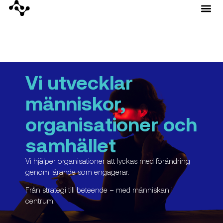
Vi utvecklar
människor,
organisationer och
samhället
Vi hjälper organisationer att lyckas med förändring
genom lärande som engagerar.
Från strategi till beteende – med människan i
centrum.