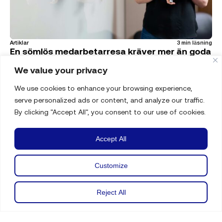
Artiklar
3 min läsning
En sömlös medarbetarresa kräver mer än goda
intentioner
We value your privacy
De flesta organisationer vill erbjuda en bra medarbetarupplevelse. Ändå
är det förvånansvärt ofta som visionen inte håller hela vägen. Glappen
uppstår sällan av ovilja, utan av bristande samspel mellan människor,
We use cookies to enhance your browsing experience,
teknik och de löften vi ger. Medarbetarresan är affärskritisk och kräver
serve personalized ads or content, and analyze our traffic.
ansvar, helhetssyn och samarbete. I jobbannonsen låter allt rätt.
By clicking "Accept All", you consent to our use of cookies.
Accept All
Customize
Reject All