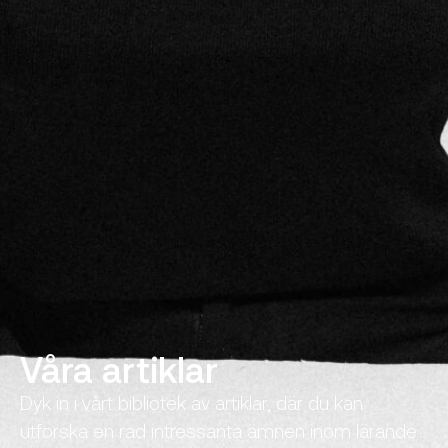
Våra artiklar
Dyk in i vårt bibliotek av artiklar, där du kan
utforska en rad intressanta ämnen inom lärande